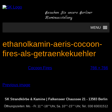
Besuchen Sie unsere Berliner
Kaminausstellung
MENU
ethanolkamin-aeris-cocoon-
fires-als-getraenkekuehler
Empfohlen in:
Cocoon Fires
. Bild in voller Größe:
766 × 766
.
Anhangs-
Previous image
Navigation
SK Strandkörbe & Kamine | Falkenseer Chaussee 21 - 13583 Berlin
Öffnungszeiten: Mo. - Fr. 11°°-18°°Uhr, Sa. 10°°-15°° Uhr, Tel.: 030 83031512