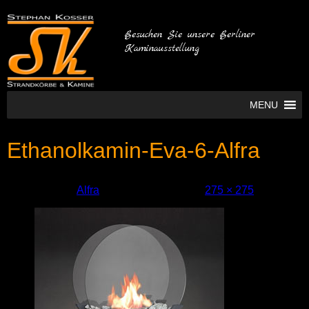
Besuchen Sie unsere Berliner
Kaminausstellung
MENU
Ethanolkamin-Eva-6-Alfra
Empfohlen in:
Alfra
. Bild in voller Größe:
275 × 275
.