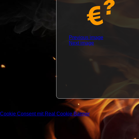
Anhangs-
Previous image
Next image
Navigation
Cookie Consent mit Real Cookie Banner